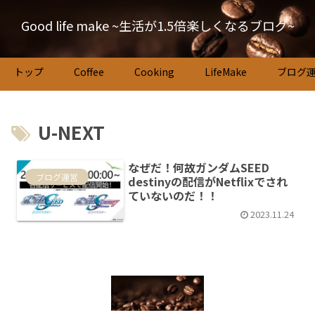
Good life make ~生活が1.5倍楽しくなるブログ~
トップ
Coffee
Cooking
LifeMake
ブログ
U-NEXT
なぜだ！何故ガンダムSEED
ブログ運営
destinyの配信がNetflixでされ
ていないのだ！！
2023.11.24