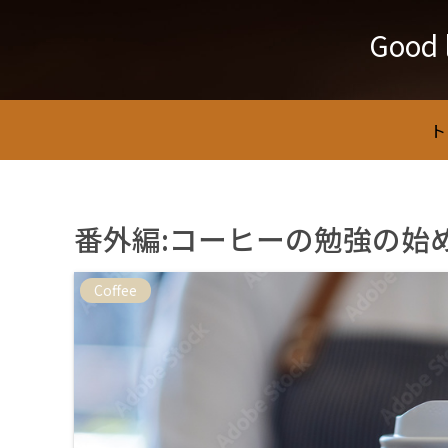
Good
ト
番外編:コーヒーの勉強の始
Coffee