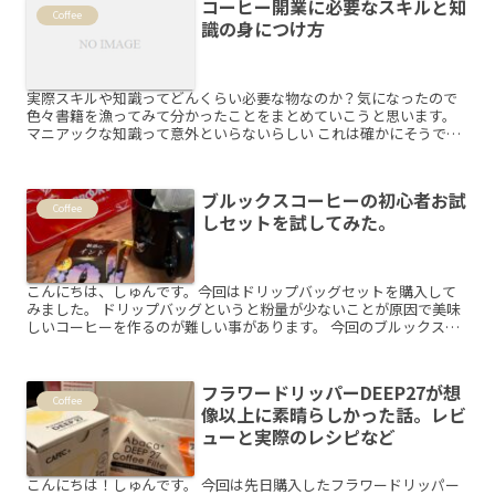
コーヒー開業に必要なスキルと知
Coffee
識の身につけ方
実際スキルや知識ってどんくらい必要な物なのか？気になったので
色々書籍を漁ってみて分かったことをまとめていこうと思います。
マニアックな知識って意外といらないらしい これは確かにそうで、
妻に飲んでもらっても結局違いとかはあまりわ...
ブルックスコーヒーの初心者お試
Coffee
しセットを試してみた。
こんにちは、しゅんです。今回はドリップバッグセットを購入して
みました。 ドリップバッグというと粉量が少ないことが原因で美味
しいコーヒーを作るのが難しい事があります。 今回のブルックスの
コーヒーはなんと1...
フラワードリッパーDEEP27が想
Coffee
像以上に素晴らしかった話。レビ
ューと実際のレシピなど
こんにちは！しゅんです。 今回は先日購入したフラワードリッパー